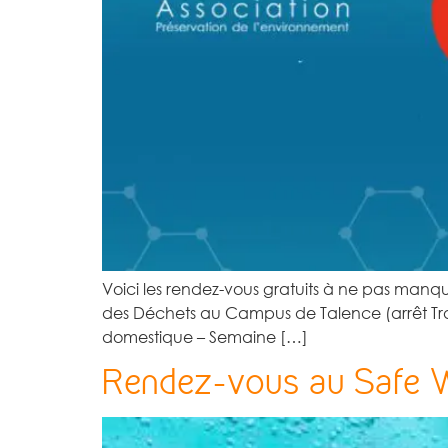
Voici les rendez-vous gratuits à ne pas ma
des Déchets au Campus de Talence (arrêt Tra
domestique – Semaine […]
Rendez-vous au Safe 