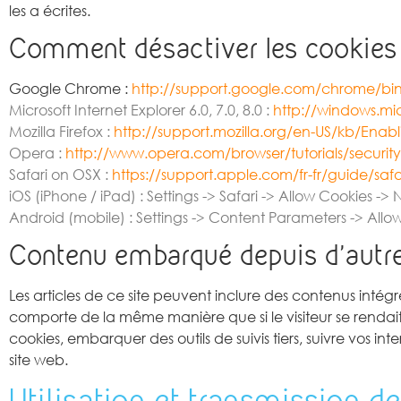
les a écrites.
Comment désactiver les cookies
Google Chrome :
http://support.google.com/chrome/b
Microsoft Internet Explorer 6.0, 7.0, 8.0 :
http://windows.mi
Mozilla Firefox :
http://support.mozilla.org/en-US/kb/Ena
Opera :
http://www.opera.com/browser/tutorials/securit
Safari on OSX :
https://support.apple.com/fr-fr/guide/saf
iOS (iPhone / iPad) : Settings -> Safari -> Allow Cookies ->
Android (mobile) : Settings -> Content Parameters -> Allo
Contenu embarqué depuis d’autre
Les articles de ce site peuvent inclure des contenus intég
comporte de la même manière que si le visiteur se rendait s
cookies, embarquer des outils de suivis tiers, suivre vos
site web.
Utilisation et transmission 