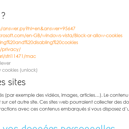
 ?
in/answer.py?hl=en&answer=95647
crosoft.com/en-GB/windows-vista/Block-or-allow-cookies
bling%20and%20disabling%20cookies
y/privacy/
ari/sfri11471/mac
 Never
w cookies (unlock)
s sites
rés (par exemple des vidéos, images, articles…). Le contenu 
ur cet autre site. Ces sites web pourraient collecter des don
 interactions avec ces contenus embarqués si vous disposez 
de vos données personnelles