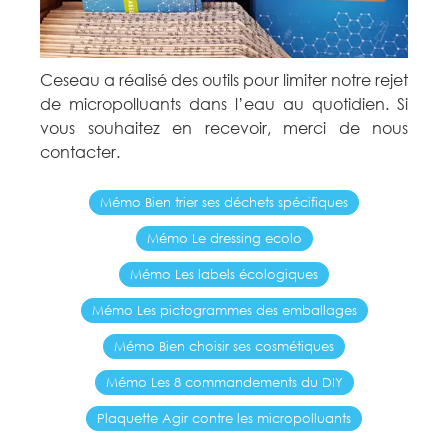
Ceseau a réalisé des outils pour limiter notre rejet
de micropolluants dans l’eau au quotidien. Si
vous souhaitez en recevoir, merci de nous
contacter.
Mémo Bien trier ses déchets spécifiques
Mémo Le dressing ecolo
Mémo Les labels écologiques
Mémo Les pictogrammes des emballages
Mémo Bien choisir ses cosmétiques
Mémo Les 8 commandements du DIY
Plaquette Agir contre les micropolluants