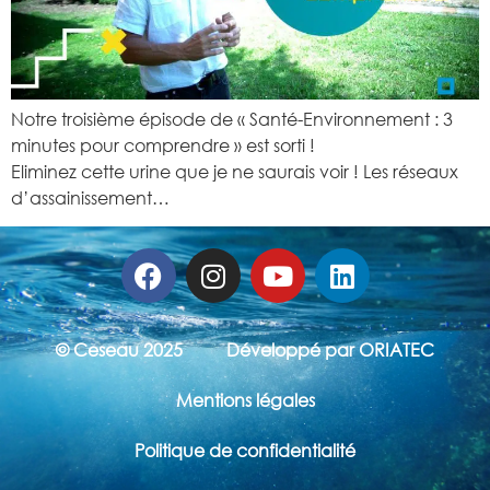
Notre troisième épisode de « Santé-Environnement : 3
minutes pour comprendre » est sorti !
Eliminez cette urine que je ne saurais voir ! Les réseaux
d’assainissement…
© Ceseau 2025
Développé par ORIATEC
Mentions légales
Politique de confidentialité