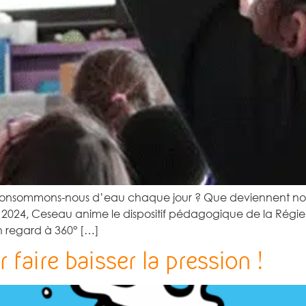
 consommons-nous d’eau chaque jour ? Que deviennent n
2024, Ceseau anime le dispositif pédagogique de la Régie
n regard à 360° […]
 faire baisser la pression !