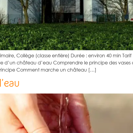
maire, Collège (classe entière) Durée : environ 40 min Tarif 
rôle d’un château d’eau Comprendre le principe des vases 
it Principe Comment marche un château […]
l’eau