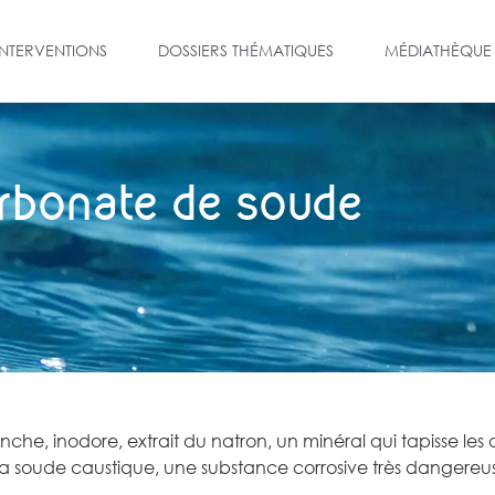
INTERVENTIONS
DOSSIERS THÉMATIQUES
MÉDIATHÈQUE
rbonate de soude
he, inodore, extrait du natron, un minéral qui tapisse les 
la soude caustique, une substance corrosive très dangereu