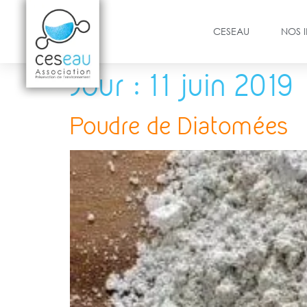
CESEAU
NOS 
Jour :
11 juin 2019
Poudre de Diatomées