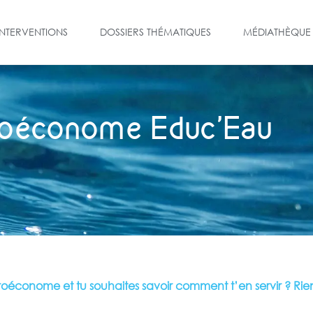
INTERVENTIONS
DOSSIERS THÉMATIQUES
MÉDIATHÈQUE
droéconome Educ’Eau
ydroéconome et tu souhaites savoir comment t’en servir ?
Rie