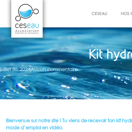
CESEAU
NOS 
Kit hy
juillet 30, 2024
Aucun commentaire
Bienvenue sur notre site ! Tu viens de recevoir ton kit h
mode d’emploi en vidéo.