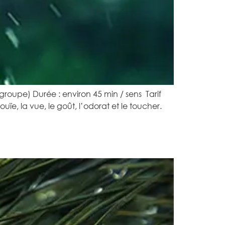
groupe) Durée : environ 45 min / sens Tarif
uïe, la vue, le goût, l’odorat et le toucher.