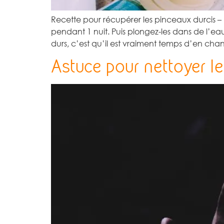
Recette pour récupérer les pinceaux durcis 
pendant 1 nuit. Puis plongez-les dans de l’eau 
durs, c’est qu’il est vraiment temps d’en cha
Astuce pour nettoyer l