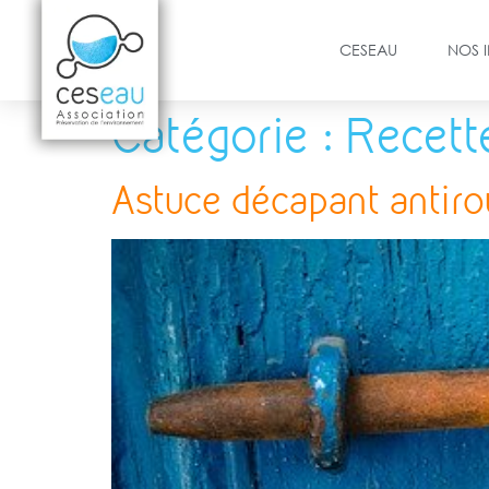
CESEAU
NOS 
Catégorie :
Recett
Astuce décapant antirou