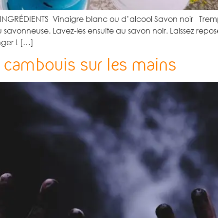
– INGRÉDIENTS Vinaigre blanc ou d’alcool Savon noir Trem
savonneuse. Lavez-les ensuite au savon noir. Laissez reposer 
nger ! […]
e cambouis sur les mains