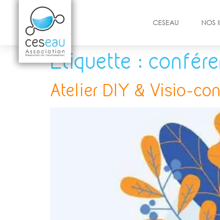
CESEAU
NOS 
Étiquette :
confér
Atelier DIY & Visio-co