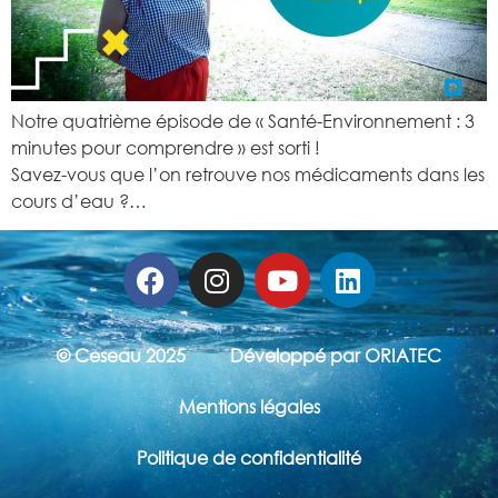
Notre quatrième épisode de « Santé-Environnement : 3
minutes pour comprendre » est sorti !
Savez-vous que l’on retrouve nos médicaments dans les
cours d’eau ?…
© Ceseau 2025
Développé par ORIATEC
Mentions légales
Politique de confidentialité