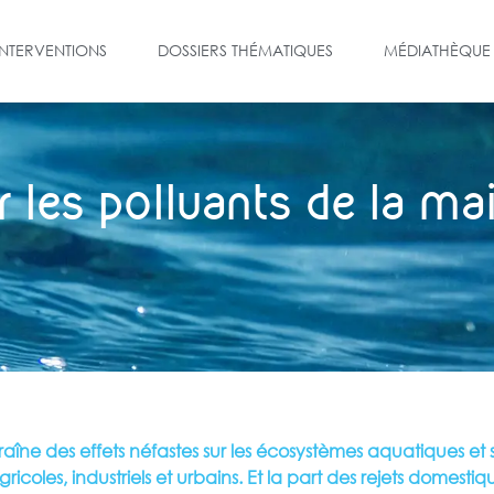
INTERVENTIONS
DOSSIERS THÉMATIQUES
MÉDIATHÈQUE
 les polluants de la ma
îne des effets néfastes sur les écosystèmes aquatiques et s
gricoles, industriels et urbains. Et la part des rejets domest