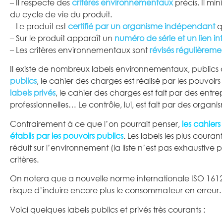
– Il respecte des
critères environnementaux
précis. Il mi
du cycle de vie du produit.
– Le produit est
certifié par un organisme indépendant
q
– Sur le produit apparaît un
numéro de série et un lien in
– Les critères environnementaux sont
révisés régulièreme
Il existe de nombreux labels environnementaux, publics ou
publics
, le cahier des charges est réalisé par les pouvoi
labels privés
, le cahier des charges est fait par des ent
professionnelles… Le contrôle, lui, est fait par des orga
Contrairement à ce que l’on pourrait penser,
les cahiers
établis par les pouvoirs publics
. Les labels les plus coura
réduit sur l’environnement (la liste n’est pas exhaustive
critères.
On notera que a nouvelle norme internationale ISO 161
risque d’induire encore plus le consommateur en erreur. V
Voici quelques labels publics et privés très courants :