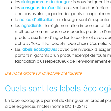
les
pictogrammes de danger
: ils nous indiquent l
les
consignes de sécurité
: elles sont un bon indic
« ne pas avaler », « porter des gants », « appeler u
la
notice d’utilisation
: les dosages sont à respecte
les
ingrédients
: la réglementation impose un affich
malheureusement pas le cas pour les produits d’ent
produits aux listes d’ingrédients courtes et avec des
achats : Yuka, INCI beauty, Que choisir Cosmetic
Les
labels écologiques
: avec des niveaux d’exigenc
parfaits ni garants d’un produit exempt de toute mo
fabrication plus respectueux de l’environnement e
Lire notre article sur la lecture d’étiquette
Quels sont les labels écologi
Un label écologique permet de distinguer un produit pl
à des exigences strictes (norme ISO 14024) :