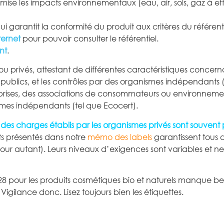
nimise les impacts environnementaux (eau, air, sols, gaz à e
ui garantit la conformité du produit aux critères du référenti
ternet
pour pouvoir consulter le référentiel.
nt
.
 privés, attestant de différentes caractéristiques concernan
rs publics, et les contrôles par des organismes indépendants 
reprises, des associations de consommateurs ou environneme
nismes indépendants (tel que Ecocert).
 des charges établis par les
organismes privés sont souvent
nts présentés dans notre
mémo des labels
garantissent tous 
 pour autant). Leurs niveaux d’exigences sont variables et n
28 pour les produits cosmétiques bio et naturels manque b
igilance donc. Lisez toujours bien les étiquettes.