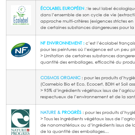
ÉCOLABEL
EUROPÉEN
:
le seul label écologiq
dans l’ensemble de son cycle de vie (extractio
approche multi-critères (exigences strictes en
de certaines substances dangereuses pour la
NF ENVIRONNEMENT :
c’
est l’écolabel frança
pour les peintures où l’exigence est un peu p
> Limitation de certaines substances dangere
quantité des emballages, efficacité du produ
COSMOS ORGANIC
: pour les produits d’hygi
(Cosmebio Bio et Eco, Ecocert, BDIH et Soil as
> 95% d’ingrédients végétaux issus de l’agricu
respectueux de l’environnement et de la san
NATURE &
PROGRÈS
: pour les produits d’hygi
> Tous les ingrédients végétaux issus de l’agri
de nanomatériaux ou d’ingrédients issus de la 
de la quantité des emballages…