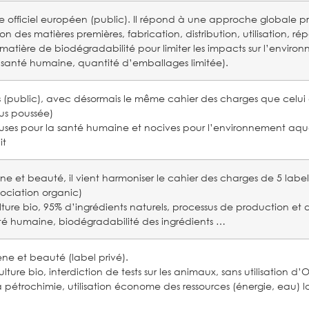
ue officiel européen (public). Il répond à une approche globale 
n des matières premières, fabrication, distribution, utilisation, r
 matière de biodégradabilité pour limiter les impacts sur l’enviro
 santé humaine, quantité d’emballages limitée).
is (public), avec désormais le même cahier des charges que celui 
lus poussée)
uses pour la santé humaine et nocives pour l’environnement aqua
it
ène et beauté, il vient harmoniser le cahier des charges de 5 label
sociation organic)
lture bio, 95% d’ingrédients naturels, processus de production et 
té humaine, biodégradabilité des ingrédients …
ène et beauté (label privé).
culture bio, interdiction de tests sur les animaux, sans utilisation 
pétrochimie, utilisation économe des ressources (énergie, eau) lor