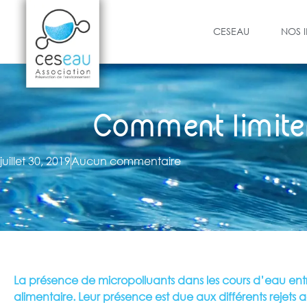
CESEAU
NOS 
Comment limiter
juillet 30, 2019
Aucun commentaire
La présence de micropolluants dans les cours d’eau entra
alimentaire. Leur présence est due aux différents rejets a