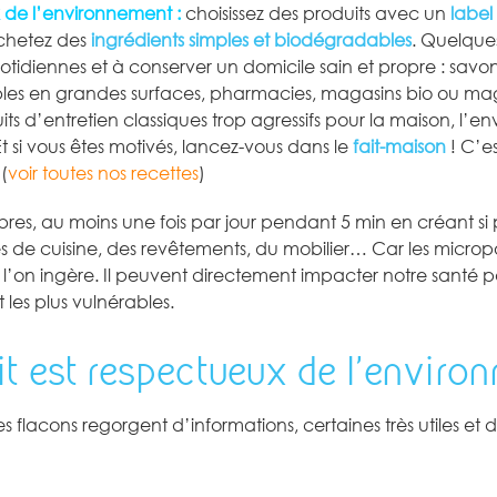
ux de l’environnement :
choisissez des produits avec un
label
achetez des
ingrédients
simples et biodégradables
. Quelques
tidiennes et à conserver un domicile sain et propre : savon 
bles en grandes surfaces, pharmacies, magasins bio ou maga
ts d’entretien classiques trop agressifs pour la maison, l’
 Et si vous êtes motivés, lancez-vous dans le
fait-maison
! C’es
(
voir toutes nos recettes
)
ambres, au moins une fois par jour pendant 5 min en créant si
es de cuisine, des revêtements, du mobilier… Car les micropol
 l’on ingère. Il peuvent directement impacter notre santé pa
 les plus vulnérables.
t est respectueux de l’enviro
Les flacons regorgent d’informations, certaines très utiles e