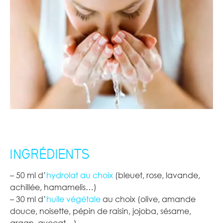
INGRÉDIENTS
– 50 ml d’
hydrolat au choix
(bleuet, rose, lavande,
achillée, hamamelis…)
– 30 ml d’
huile végétale
au choix (olive, amande
douce, noisette, pépin de raisin, jojoba, sésame,
argan, avocat…)